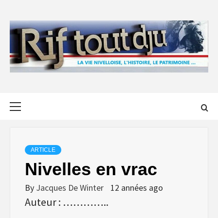
Skip
to
content
Primary
Menu
ARTICLE
Nivelles en vrac
By
Jacques De Winter
12 années ago
Auteur : …………..