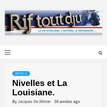
Skip
to
content
Primary
Menu
ARTICLE
Nivelles et La
Louisiane.
By
Jacques De Winter
38 années ago