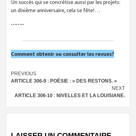
Un succès qui se concrétise aussi par les projets:
un dixième anniversaire, cela se fête!…
……..
Comment obtenir ou consulter les revues?
Post
PREVIOUS
ARTICLE 306-9 : POÉSIE : » DES RESTONS. »
navigation
NEXT
ARTICLE 306-10 : NIVELLES ET LA LOUISIANE.
LAISSER UN COMMENTAIRE