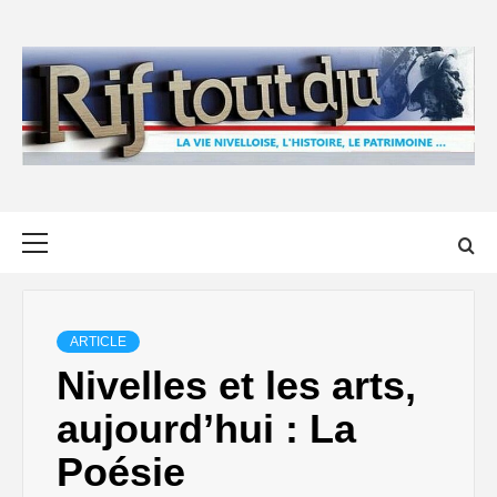
Skip
to
content
Primary
Menu
ARTICLE
Nivelles et les arts,
aujourd’hui : La
Poésie