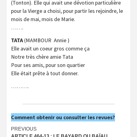
(Tonton). Elle qui avait une dévotion particulière
pour la Vierge a choisi, pour partir les rejoindre, le
mois de mai, mois de Marie.
…….
TATA
(MAMBOUR Annie )
Elle avait un coeur gros comme ça
Notre très chère amie Tata
Pour ses amis, pour son quartier
Elle était prête à tout donner.
……….
Comment obtenir ou consulter les revues?
Post
PREVIOUS
ARTICLE 464-13 : LE BAYARD OU BAÏAU.