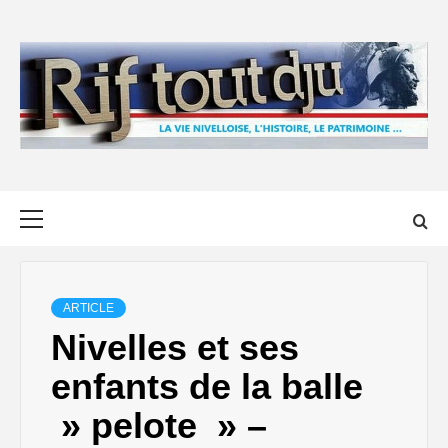
Skip
to
content
Primary
Menu
ARTICLE
Nivelles et ses
enfants de la balle
» pelote » –