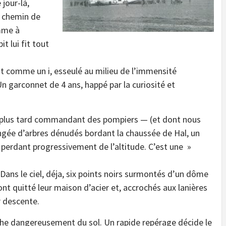
jour-là,
u chemin de
mme à
 lui fit tout
oit comme un i, esseulé au milieu de l’immensité
n garconnet de 4 ans, happé par la curiosité et
a plus tard commandant des pompiers — (et dont nous
rangée d’arbres dénudés bordant la chaussée de Hal, un
 perdant progressivement de l’altitude. C’est une »
ans le ciel, déja, six points noirs surmontés d’un dôme
t quitté leur maison d’acier et, accrochés aux lanières
r descente.
che dangereusement du sol. Un rapide repérage décide le