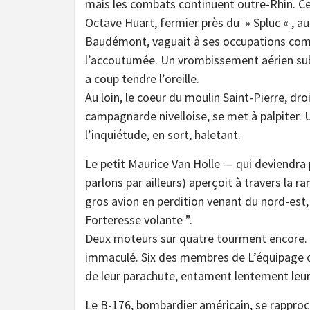
mais les combats continuent outre-Rhin. Ce 
Octave Huart, fermier près du » Spluc « , a
Baudémont, vaguait à ses occupations co
l’accoutumée. Un vrombissement aérien subit
a coup tendre l’oreille.
Au loin, le coeur du moulin Saint-Pierre, dr
campagnarde nivelloise, se met à palpiter. U
l’inquiétude, en sort, haletant.
Le petit Maurice Van Holle — qui deviendr
parlons par ailleurs) aperçoit à travers la 
gros avion en perdition venant du nord-est,
Forteresse volante ”.
Deux moteurs sur quatre tourment encore. D
immaculé. Six des membres de L’équipage on
de leur parachute, entament lentement leu
Le B-176, bombardier américain, se rappro