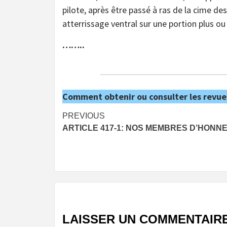
pilote, après être passé à ras de la cime des
atterrissage ventral sur une portion plus o
……..
Comment obtenir ou consulter les revue
Post
PREVIOUS
ARTICLE 417-1: NOS MEMBRES D’HONN
navigation
LAISSER UN COMMENTAIR