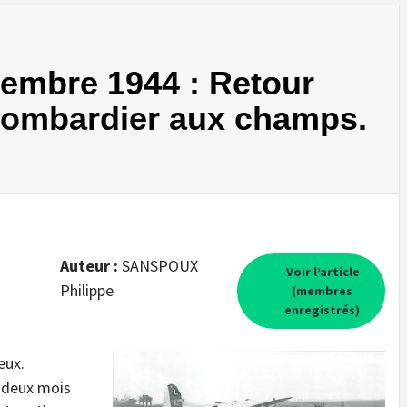
ovembre 1944 : Retour
bombardier aux champs.
Auteur :
SANSPOUX
Voir l’article
Philippe
(membres
enregistrés)
eux.
e deux mois