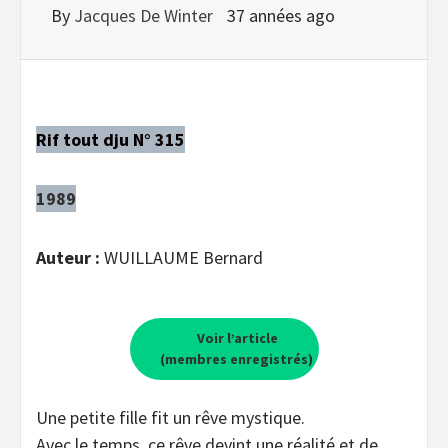
By
Jacques De Winter
37 années ago
Rif tout dju N° 315
1989
Auteur :
WUILLAUME Bernard
Voir l’article
(membres enregistrés)
Une petite fille fit un rêve mystique.
Avec le temps, ce rêve devint une réalité et de