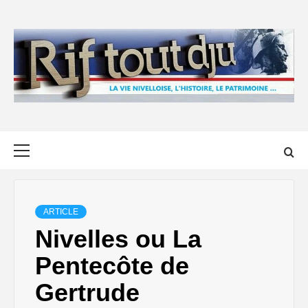
Skip
to
content
Primary
Menu
ARTICLE
Nivelles ou La
Pentecôte de
Gertrude