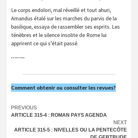
Le corps endolori, mal réveillé et tout ahuri,
Amandus étalé sur les marches du parvis de la
basilique, essaya de rassembler ses esprits. Les
ténèbres et le silence insolite de Rome lui
apprirent ce qui s’était passé.
……..
Comment obtenir ou consulter les revues?
Post
PREVIOUS
ARTICLE 315-4 : ROMAN PAYS AGENDA
navigation
NEXT
ARTICLE 315-5 : NIVELLES OU LA PENTECÔTE
DE GERTRUDE