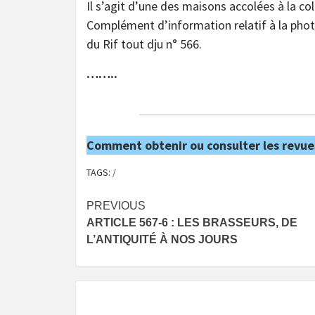
Il s’agit d’une des maisons accolées à la col
Complément d’information relatif à la phot
du Rif tout dju n° 566.
……..
Comment obtenir ou consulter les revue
TAGS:
/
Post
PREVIOUS
ARTICLE 567-6 : LES BRASSEURS, DE
navigation
L’ANTIQUITÉ À NOS JOURS