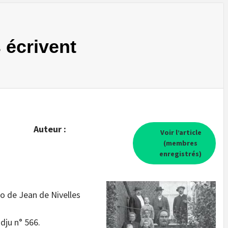
 écrivent
Auteur :
Voir l’article
(membres
enregistrés)
o de Jean de Nivelles
dju n° 566.