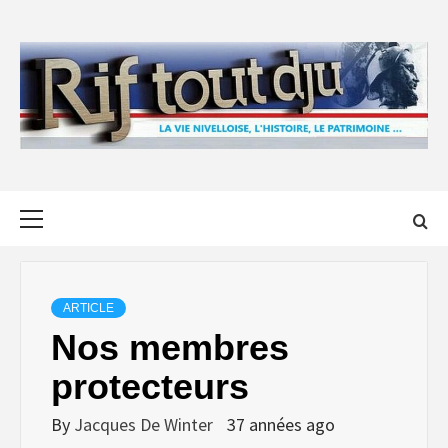
Skip
to
content
Primary
Menu
ARTICLE
Nos membres
protecteurs
By
Jacques De Winter
37 années ago