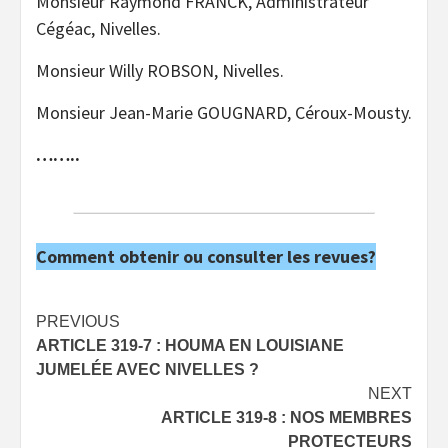
Monsieur Raymond FRANCK, Administrateur
Cégéac, Nivelles.
Monsieur Willy ROBSON, Nivelles.
Monsieur Jean-Marie GOUGNARD, Céroux-Mousty.
……..
Comment obtenir ou consulter les revues?
Post
PREVIOUS
ARTICLE 319-7 : HOUMA EN LOUISIANE
navigation
JUMELÉE AVEC NIVELLES ?
NEXT
ARTICLE 319-8 : NOS MEMBRES
PROTECTEURS