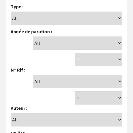
Type :
Année de parution :
N° Rif :
Auteur :
Un lieu :