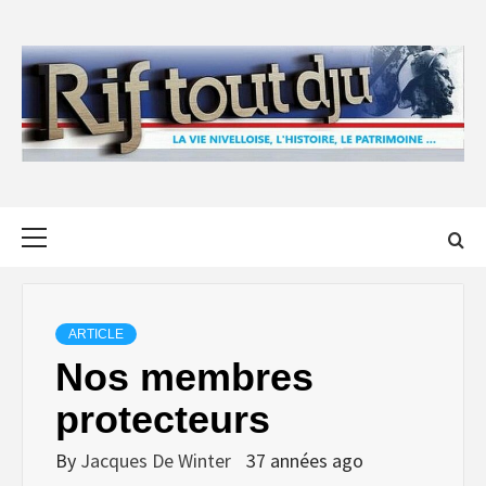
Skip
to
content
Primary
Menu
ARTICLE
Nos membres
protecteurs
By
Jacques De Winter
37 années ago