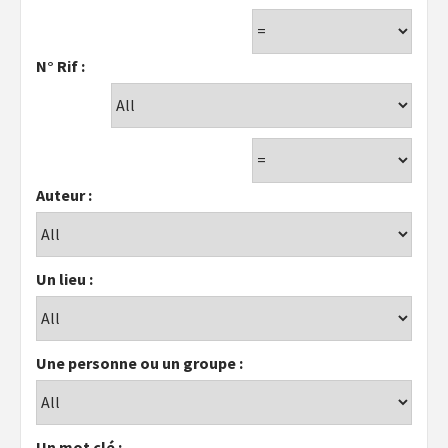
N° Rif :
Auteur :
Un lieu :
Une personne ou un groupe :
Un mot clé :