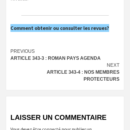
Comment obtenir ou consulter les revues?
Post
PREVIOUS
ARTICLE 343-3 : ROMAN PAYS AGENDA
navigation
NEXT
ARTICLE 343-4 : NOS MEMBRES
PROTECTEURS
LAISSER UN COMMENTAIRE
Vous devez
être connecté
pour publier un