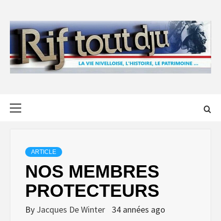
Skip
to
content
Primary
Menu
ARTICLE
NOS MEMBRES
PROTECTEURS
By
Jacques De Winter
34 années ago