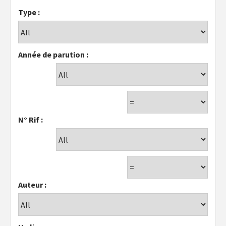
Type :
Année de parution :
N° Rif :
Auteur :