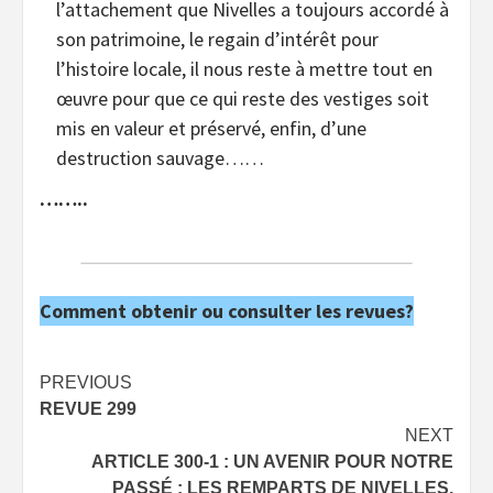
l’attachement que Nivelles a toujours accordé à
son patrimoine, le regain d’intérêt pour
l’histoire locale, il nous reste à mettre tout en
œuvre pour que ce qui reste des vestiges soit
mis en valeur et préservé, enfin, d’une
destruction sauvage……
……..
Comment obtenir ou consulter les revues?
Post
PREVIOUS
REVUE 299
navigation
NEXT
ARTICLE 300-1 : UN AVENIR POUR NOTRE
PASSÉ : LES REMPARTS DE NIVELLES.