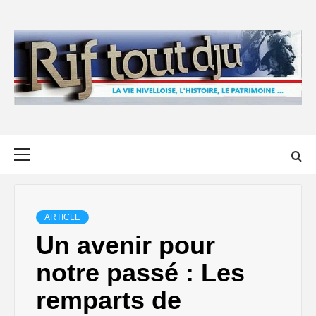
Skip
to
content
Primary
Menu
ARTICLE
Un avenir pour
notre passé : Les
remparts de