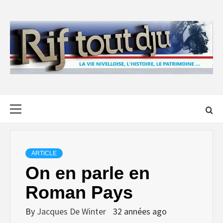
Skip
to
content
Primary
Menu
ARTICLE
On en parle en
Roman Pays
By
Jacques De Winter
32 années ago