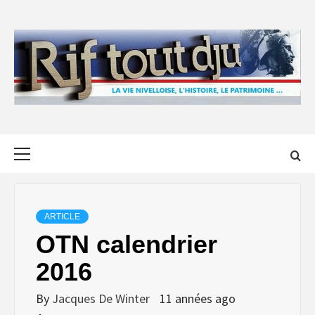
Skip
to
content
Primary
Menu
ARTICLE
OTN calendrier
2016
By
Jacques De Winter
11 années ago