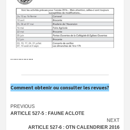
…………..
Comment obtenir ou consulter les revues?
Post
PREVIOUS
ARTICLE 527-5 : FAUNE ACLOTE
navigation
NEXT
ARTICLE 527-6 : OTN CALENDRIER 2016