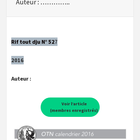
Auteur : …………..
Rif tout dju N° 52
7
2016
Auteur :
Voir l’article
(membres enregistrés)