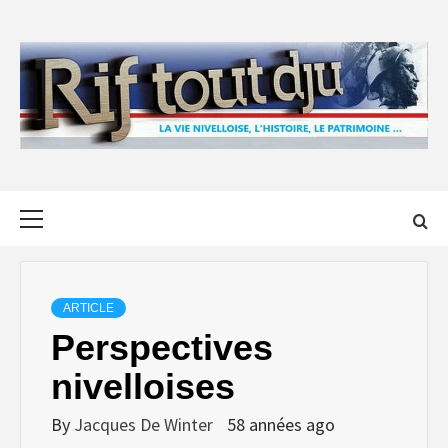
Skip
to
content
Primary
Menu
ARTICLE
Perspectives
nivelloises
By
Jacques De Winter
58 années ago