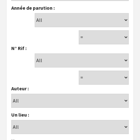
Année de parution :
N° Rif :
Auteur :
Un lieu :