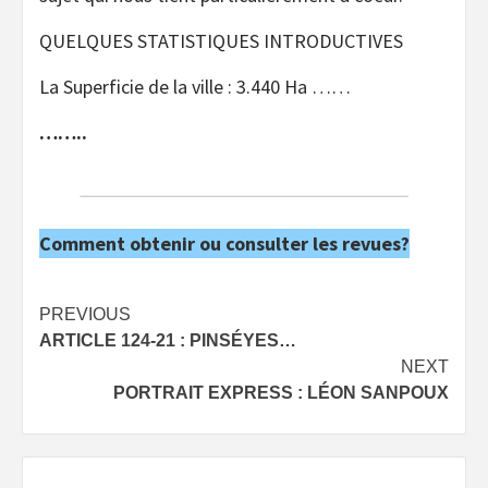
QUELQUES STATISTIQUES INTRODUCTIVES
La Superficie de la ville : 3.440 Ha ……
……..
Comment obtenir ou consulter les revues?
Post
PREVIOUS
ARTICLE 124-21 : PINSÉYES…
navigation
NEXT
PORTRAIT EXPRESS : LÉON SANPOUX