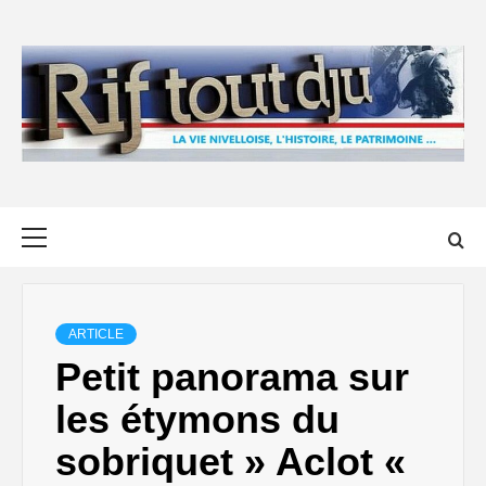
Skip
to
content
Primary
Menu
ARTICLE
Petit panorama sur
les étymons du
sobriquet » Aclot «