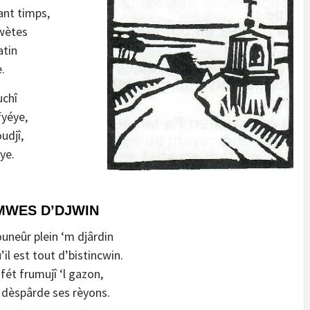
ant timps,
uwètes
atin
.
chî
fyéye,
udjî,
ye.
MWES D’DJWIN
ouneûr plein ‘m djârdin
il est tout d’bistincwin.
 fét frumujî ‘l gazon,
y dèspârde ses rèyons.