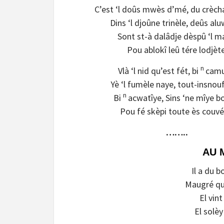
C’est ‘l doûs mwès d’mé, du crèch
Dins ‘l djoûne trinèle, deûs al
Sont st-à dalâdje dèspû ‘l m
Pou ablokî leû tére lodjète
n
Vlà ‘l nid qu’est fét, bi
camu
Yè ‘l fumèle naye, tout-insnou
n
Bi
acwatîye, Sins ‘ne mîye bo
Pou fé skèpi toute ès couvé
……..
AU 
Il a du b
Maugré qu’
El vint
El solè