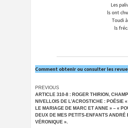
Les pali
ls ont chw
Toudi à
ls fré
Comment obtenir ou consulter les revue
Post
PREVIOUS
ARTICLE 310-8 : ROGER THIRION, CHAM
navigation
NIVELLOIS DE L’ACROSTICHE : POÉSIE 
LE MARIAGE DE MARC ET ANNE » – « P
DEUX DE MES PETITS-ENFANTS ANDRÉ 
VÉRONIQUE ».