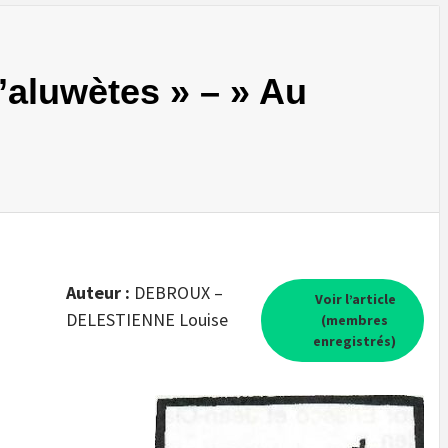
d’aluwètes » – » Au
Auteur :
DEBROUX –
Voir l’article
DELESTIENNE Louise
(membres
enregistrés)