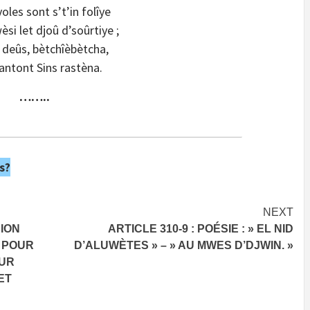
voles sont s’t’in folîye
èsi let djoû d’soûrtiye ;
 deûs, bètchîèbètcha,
cantont Sins rastèna.
……..
s?
NEXT
PION
ARTICLE 310-9 : POÉSIE : » EL NID
« POUR
D’ALUWÈTES » – » AU MWES D’DJWIN. »
OUR
ET