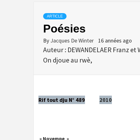
ARTICLE
Poésies
By
Jacques De Winter
16 années ago
Auteur : DEWANDELAER Franz e
On djoue au rwè,
Rif tout dju N° 489
2010
» Novempe »