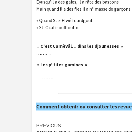
Eyusqu’il a des gaies, il a râte des bastons
Main quand il a dès fies il a n° masse de garçons.
« Quand Ste-Elwé fourdgout
« St-Oculi soufflout ».
………..
» C’est Carnèvâl… dins les djounesses »
……….
» Les p’ tites gamines »
……….
Comment obtenir ou consulter les revue
Post
PREVIOUS