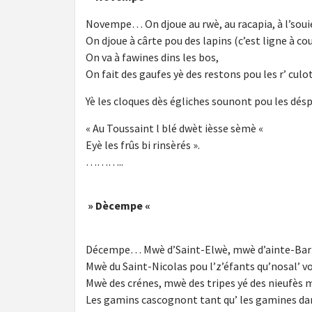
Novempe… On djoue au rwè, au racapia, à l’soui
On djoue à cârte pou des lapins (c’est ligne à cou
On va à fawines dins les bos,
On fait des gaufes yè des restons pou les r’ culo
Yè les cloques dès égliches sounont pou les désp
« Au Toussaint l blé dwèt ièsse sèmè «
Eyè les frûs bi rinsèrés ».
………..
» Dècempe «
Décempe… Mwè d’Saint-Elwè, mwè d’ainte-Barb
Mwè du Saint-Nicolas pou l’z’éfants qu’nosal’ v
Mwè des crénes, mwè des tripes yé des nieufès
Les gamins cascognont tant qu’ les gamines d