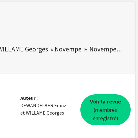
t WILLAME Georges » Novempe » Novempe…
Auteur :
Voir la revue
DEWANDELAER Franz
(membres
et WILLAME Georges
enregistré)