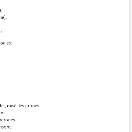
e,
ie),
ts
ouies.
e, mwè des prones.
ont.
 marones
ansont