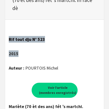
dè
Rif tout dju N° 523
2015
Auteur :
POURTOIS Michel
Voir l’article
(membres enregistrés)
Mariète (70 èt des ans) fét ’s martchi.