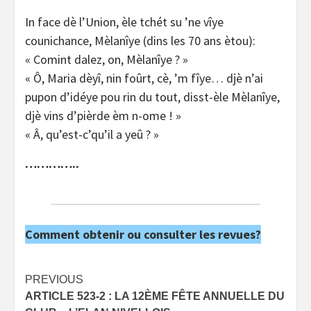
In face dè l’Union, èle tchét su ’ne vîye
counichance, Mèlanîye (dins les 70 ans ètou):
« Comint dalez, on, Mèlanîye ? »
« Ô, Maria dèyî, nin foûrt, cè, ’m fîye… djè n’ai
pupon d’idéye pou rin du tout, disst-èle Mèlanîye,
djè vins d’pièrde èm n-ome ! »
« Â, qu’est-c’qu’il a yeû ? »
…………..
Comment obtenir ou consulter les revues?
Post
PREVIOUS
ARTICLE 523-2 : LA 12ÈME FÊTE ANNUELLE DU
navigation