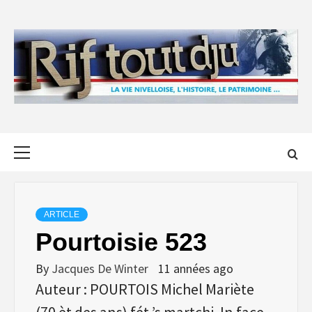
Skip
to
content
Primary
Menu
ARTICLE
Pourtoisie 523
By
Jacques De Winter
11 années ago
Auteur : POURTOIS Michel Mariète
(70 èt des ans) fét ’s martchi. In face