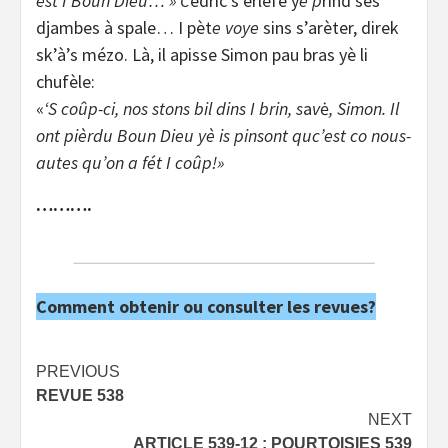
est I Boun Dieu… » C
édric s’èrlèfe y
è p
rind ses
djambes à spale… I pèt
e voye
sins s’arèter, direk
sk’à’s mézo. Là, il apisse Simon pau bras yè li
chufèle:
«
‘S coûp-ci, nos stons bil dins I brin, s
a
v
ė
, Simon. Il
ont pièrdu Boun Dieu yè is pinsont quc’est co nous-
autes qu’on a fét I coûp!»
……….
Comment obtenir ou consulter les revues?
Post
PREVIOUS
REVUE 538
navigation
NEXT
ARTICLE 539-12 : POURTOISIES 539