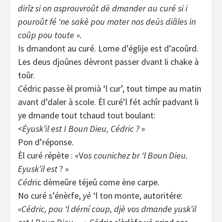
dirîz si on asprouvroût dè dmander au curé si i
pouroût fé ‘ne sakè pou mater nos deủs diâles in
coûp pou toute ».
Is dmandont au curé. Lome d’églije est d’acoûrd.
Les deus djoûnes dèvront passer dvant li chake à
toûr.
C
édric passe èl promià ‘l cur’, tout timpe au matin
avant d’daler à scole. Èl curé’l fét achîr padvant li
ye dmande tout tchaud tout boulant:
<Ėyusk’il est I Boun Dieu, Cédric ?
»
Pon d’réponse.
Èl curé
r
épète : «Vo
s counichez br ‘l Boun Dieu.
Eyusk’il est
? »
Céd
ric dèmeûre téjeû come ène carpe.
No curé s’énèrfe,
yè
‘l ton monte, autoritére:
«Cédric, pou ‘l dérní coup, djè vos dmande yusk’il