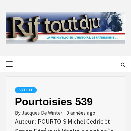
Skip
to
content
Primary
Menu
ARTICLE
Pourtoisies 539
By
Jacques De Winter
9 années ago
Auteur : POURTOIS Michel Cedric èt
Simon Edgård yè Madlin.ne ont deûs