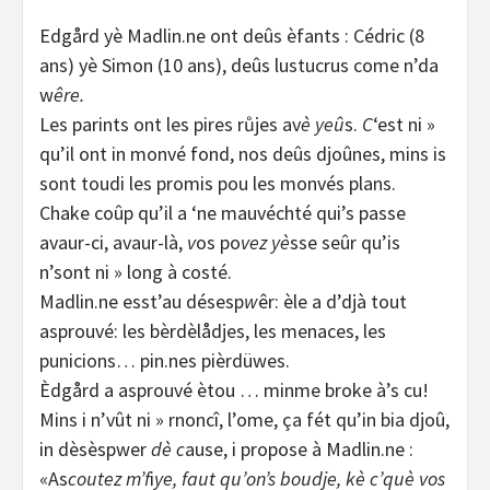
Edgård yè Madlin.ne ont deûs èfants : Cédric (8
ans) yè Simon (10 ans), deûs lustucrus come n’da
w
êre.
Les parints ont les pires růjes av
è yeû
s.
C
‘est ni »
qu’il ont in monvé fond, nos deûs djoûnes, mins is
sont toudi les promis pou les monvés plans.
Chake coûp qu’il a ‘ne mauvéchté qui’s passe
avaur-ci, avaur-là,
v
os po
vez yè
sse seûr qu’is
n’sont ni » long à costé.
Madlin.ne esst’au désesp
w
êr: èle a d’djà tout
asprouvé: les bèrdèlådjes, les menaces, les
punicions… pin.nes pièrdüwes.
Èdgård a asprouvé ètou … minme broke à’s cu!
Mins i n’vût ni » rnoncî, l’ome, ça fét qu’in bia djoû,
in dèsèspwer
dè c
ause, i propose à Madlin.ne :
«As
coutez m’f
i
ye, faut qu’on’s boudje, kè c’què vos