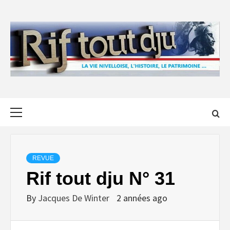
Skip
to
content
Primary
Menu
REVUE
Rif tout dju N° 31
By
Jacques De Winter
2 années ago