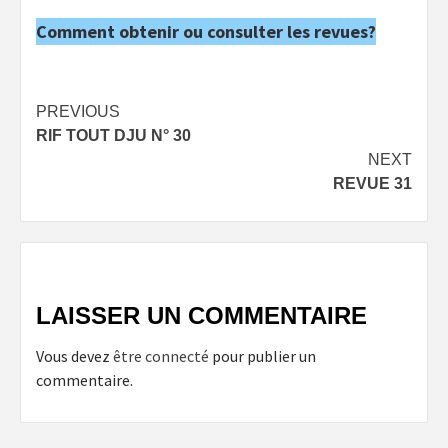
Comment obtenir ou consulter les revues?
Post
PREVIOUS
RIF TOUT DJU N° 30
navigation
NEXT
REVUE 31
LAISSER UN COMMENTAIRE
Vous devez
être connecté
pour publier un
commentaire.