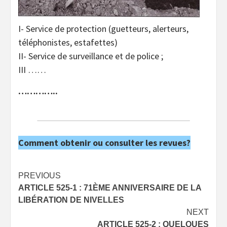
I- Service de protection (guetteurs, alerteurs,
téléphonistes, estafettes)
II- Service de surveillance et de police ;
III ……
…………..
Comment obtenir ou consulter les revues?
Post
PREVIOUS
ARTICLE 525-1 : 71ÈME ANNIVERSAIRE DE LA
navigation
LIBÉRATION DE NIVELLES
NEXT
ARTICLE 525-2 : QUELQUES