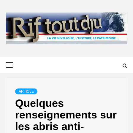
Skip
to
content
Primary
Menu
ARTICLE
Quelques
renseignements sur
les abris anti-