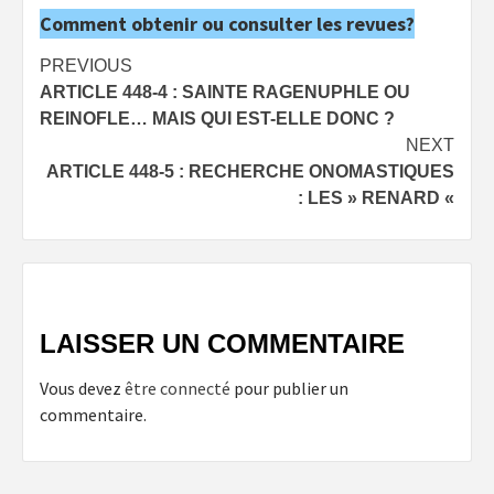
Comment obtenir ou consulter les revues?
Post
PREVIOUS
ARTICLE 448-4 : SAINTE RAGENUPHLE OU
navigation
REINOFLE… MAIS QUI EST-ELLE DONC ?
NEXT
ARTICLE 448-5 : RECHERCHE ONOMASTIQUES
: LES » RENARD «
LAISSER UN COMMENTAIRE
Vous devez
être connecté
pour publier un
commentaire.