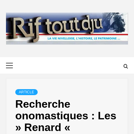
Skip
to
content
Primary
Menu
ARTICLE
Recherche
onomastiques : Les
» Renard «