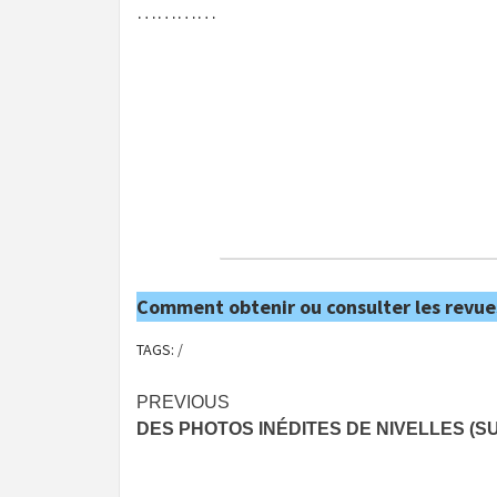
…………
Comment obtenir ou consulter les revue
TAGS:
/
Post
PREVIOUS
DES PHOTOS INÉDITES DE NIVELLES (SU
navigation