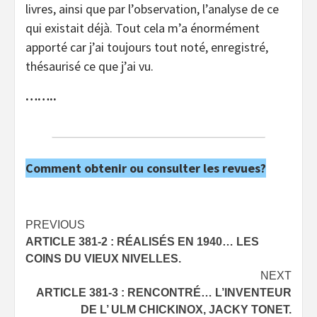
livres, ainsi que par l’observation, l’analyse de ce
qui existait déjà. Tout cela m’a énormément
apporté car j’ai toujours tout noté, enregistré,
thésaurisé ce que j’ai vu.
……..
Comment obtenir ou consulter les revues?
Post
PREVIOUS
ARTICLE 381-2 : RÉALISÉS EN 1940… LES
navigation
COINS DU VIEUX NIVELLES.
NEXT
ARTICLE 381-3 : RENCONTRÉ… L’INVENTEUR
DE L’ ULM CHICKINOX, JACKY TONET.