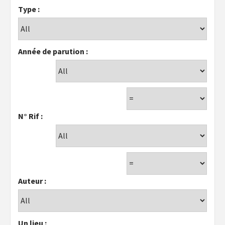
Type :
Année de parution :
N° Rif :
Auteur :
Un lieu :