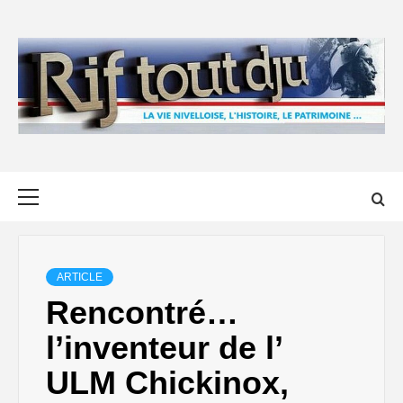
Skip
to
content
Primary
Menu
ARTICLE
Rencontré…
l’inventeur de l’
ULM Chickinox,