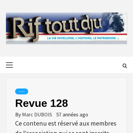
Skip
to
content
Primary
Menu
-----
Revue 128
By
Marc DUBOIS
57 années ago
Ce contenu est réservé aux membres
de l’association qui se sont inscrits