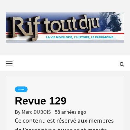
Skip
to
content
Primary
Menu
-----
Revue 129
By
Marc DUBOIS
58 années ago
Ce contenu est réservé aux membres
de l’association qui se sont inscrits