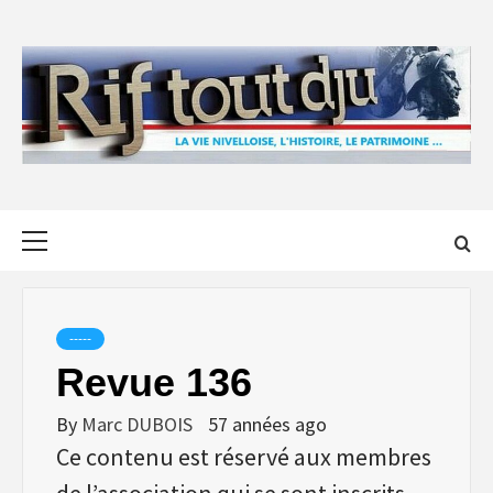
Skip
to
content
Primary
Menu
-----
Revue 136
By
Marc DUBOIS
57 années ago
Ce contenu est réservé aux membres
de l’association qui se sont inscrits