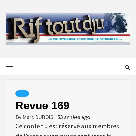
Skip
to
content
Primary
Menu
-----
Revue 169
By
Marc DUBOIS
53 années ago
Ce contenu est réservé aux membres
de l’association qui se sont inscrits