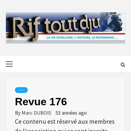
Skip
to
content
Primary
Menu
-----
Revue 176
By
Marc DUBOIS
53 années ago
Ce contenu est réservé aux membres
de l’association qui se sont inscrits