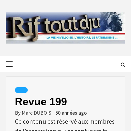
Skip
to
content
Primary
Menu
-----
Revue 199
By
Marc DUBOIS
50 années ago
Ce contenu est réservé aux membres
de l’association qui se sont inscrits