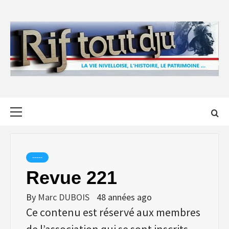
Skip
to
content
Primary
Menu
-----
Revue 221
By
Marc DUBOIS
48 années ago
Ce contenu est réservé aux membres
de l’association qui se sont inscrits