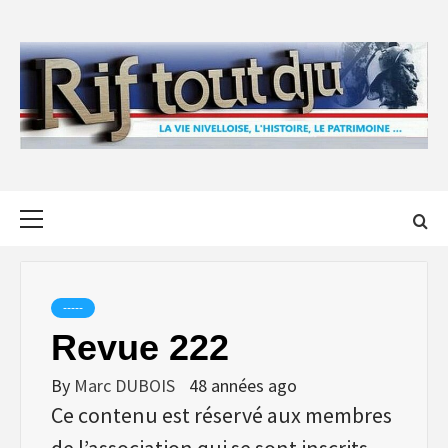
Skip
to
content
Primary
Menu
-----
Revue 222
By
Marc DUBOIS
48 années ago
Ce contenu est réservé aux membres
de l’association qui se sont inscrits