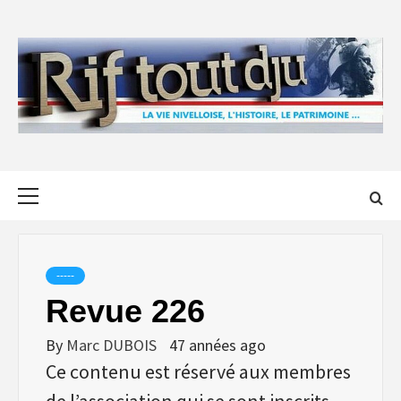
Skip
to
content
Primary
Menu
-----
Revue 226
By
Marc DUBOIS
47 années ago
Ce contenu est réservé aux membres
de l’association qui se sont inscrits