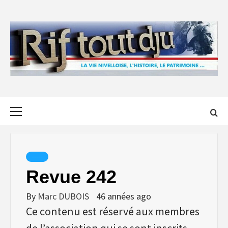
Skip
to
content
Primary
Menu
-----
Revue 242
By
Marc DUBOIS
46 années ago
Ce contenu est réservé aux membres
de l’association qui se sont inscrits