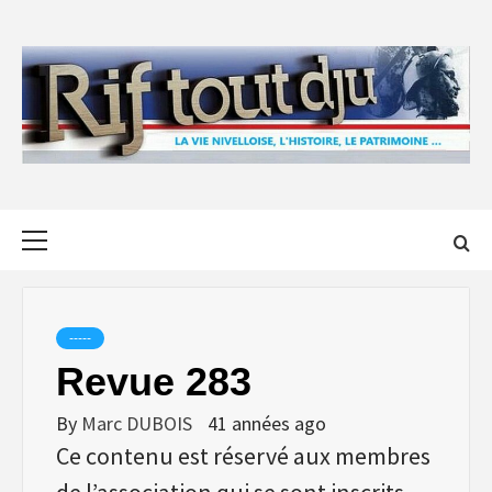
Skip
to
content
Primary
Menu
-----
Revue 283
By
Marc DUBOIS
41 années ago
Ce contenu est réservé aux membres
de l’association qui se sont inscrits