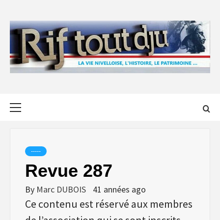
Skip
to
content
Primary
Menu
-----
Revue 287
By
Marc DUBOIS
41 années ago
Ce contenu est réservé aux membres
de l’association qui se sont inscrits