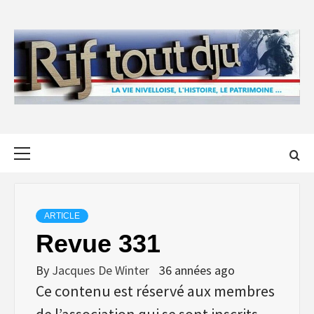
Skip
to
content
Primary
Menu
ARTICLE
Revue 331
By
Jacques De Winter
36 années ago
Ce contenu est réservé aux membres
de l’association qui se sont inscrits