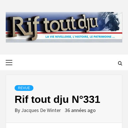
Skip
to
content
Primary
Menu
REVUE
Rif tout dju N°331
By
Jacques De Winter
36 années ago