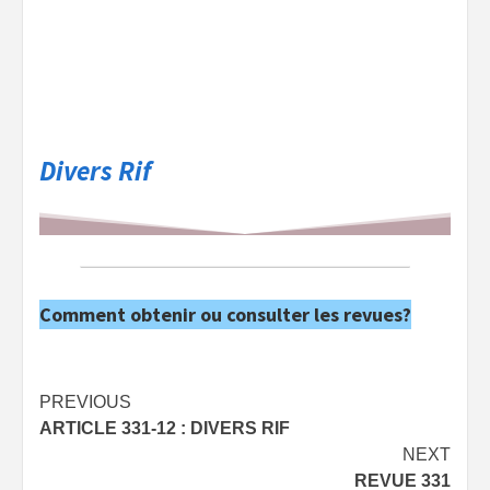
Divers Rif
Comment obtenir ou consulter les revues?
Post
PREVIOUS
ARTICLE 331-12 : DIVERS RIF
navigation
NEXT
REVUE 331