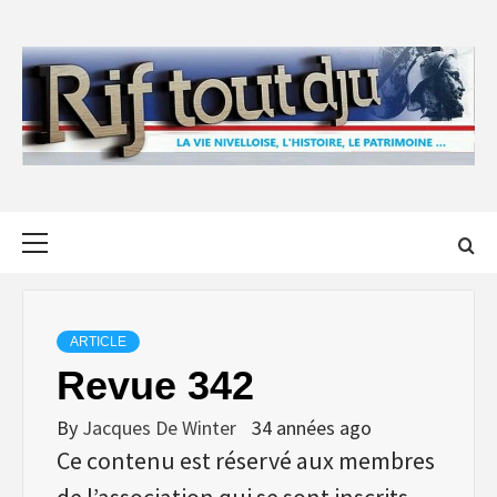
Skip
to
content
Primary
Menu
ARTICLE
Revue 342
By
Jacques De Winter
34 années ago
Ce contenu est réservé aux membres
de l’association qui se sont inscrits