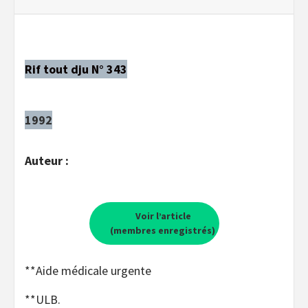
Rif tout dju N° 343
1992
Auteur :
Voir l’article
(membres enregistrés)
**Aide médicale urgente
**ULB.