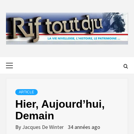
Skip
to
content
Primary
Menu
ARTICLE
Hier, Aujourd’hui,
Demain
By
Jacques De Winter
34 années ago