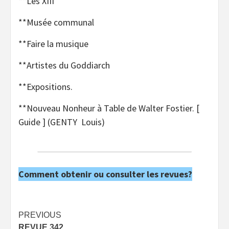
**Les XIII
**Musée communal
**Faire la musique
**Artistes du Goddiarch
**Expositions.
**Nouveau Nonheur à Table de Walter Fostier. [
Guide ] (GENTY Louis)
Comment obtenir ou consulter les revues?
Post
PREVIOUS
REVUE 342