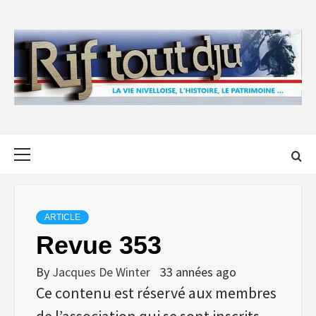
Skip
to
content
Primary
Menu
ARTICLE
Revue 353
By
Jacques De Winter
33 années ago
Ce contenu est réservé aux membres
de l’association qui se sont inscrits