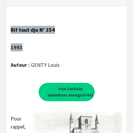
Rif tout dju N° 354
1993
Auteur :
GENTY Louis
Voir l’article
(membres enregistrés)
Pour
rappel,