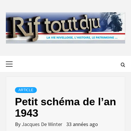
Skip
to
content
Primary
Menu
ARTICLE
Petit schéma de l’an
1943
By
Jacques De Winter
33 années ago