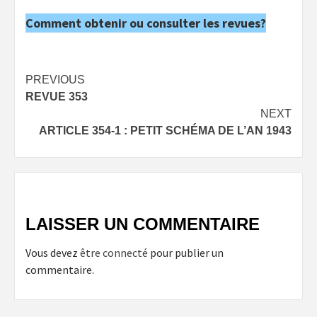
Comment obtenir ou consulter les revues?
Post
PREVIOUS
REVUE 353
navigation
NEXT
ARTICLE 354-1 : PETIT SCHÉMA DE L’AN 1943
LAISSER UN COMMENTAIRE
Vous devez
être connecté
pour publier un
commentaire.