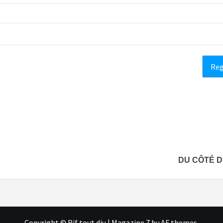
DU CÔTÉ D
Copyright © Rif tout dju
|
Magazine 7
by AF themes.