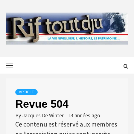
Skip
to
content
Primary
Menu
ARTICLE
Revue 504
By
Jacques De Winter
13 années ago
Ce contenu est réservé aux membres
de l’association qui se sont inscrits