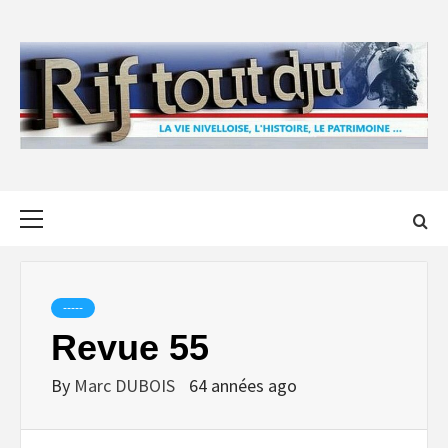
Skip
to
content
Primary
Menu
-----
Revue 55
By
Marc DUBOIS
64 années ago