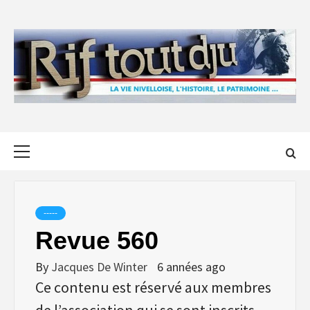
Skip
to
content
Primary
Menu
-----
Revue 560
By
Jacques De Winter
6 années ago
Ce contenu est réservé aux membres
de l’association qui se sont inscrits