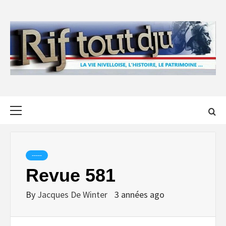
Skip
to
content
Primary
Menu
-----
Revue 581
By
Jacques De Winter
3 années ago