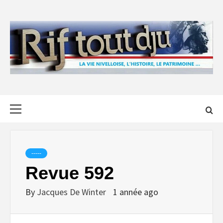
Skip
to
content
Primary
Menu
-----
Revue 592
By
Jacques De Winter
1 année ago