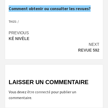
Comment obtenir ou consulter les revues?
TAGS:
/
Post
PREVIOUS
KÉ NIVÈLE
navigation
NEXT
REVUE 592
LAISSER UN COMMENTAIRE
Vous devez
être connecté
pour publier un
commentaire.