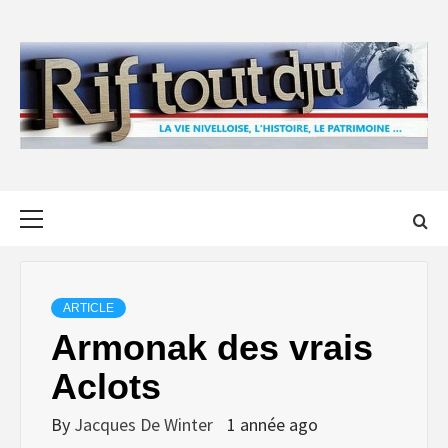
Skip
to
content
Primary
Menu
ARTICLE
Armonak des vrais
Aclots
By
Jacques De Winter
1 année ago