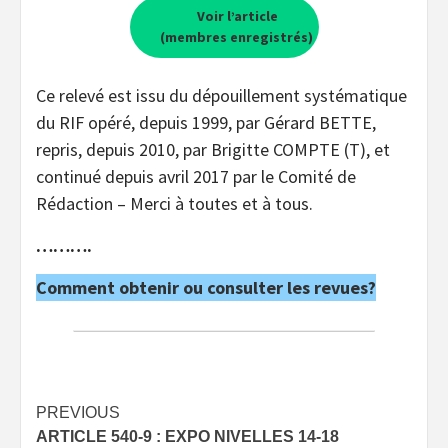
Voir l’article
(membres enregistrés)
Ce relevé est issu du dépouillement systématique
du RIF opéré, depuis 1999, par Gérard BETTE,
repris, depuis 2010, par Brigitte COMPTE (T), et
continué depuis avril 2017 par le Comité de
Rédaction – Merci à toutes et à tous.
……….
Comment obtenir ou consulter les revues?
Post
PREVIOUS
ARTICLE 540-9 : EXPO NIVELLES 14-18