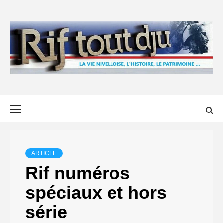
Skip
to
content
Primary
Menu
ARTICLE
Rif numéros
spéciaux et hors
série